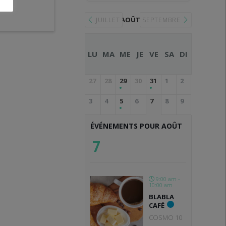
AOÛT 2026
JUILLET
SEPTEMBRE
LU
MA
ME
JE
VE
SA
DI
27
28
29
30
31
1
2
3
4
5
6
7
8
9
ÉVÉNEMENTS POUR AOÛT
7
9:00 am -
10:00 am
BLABLA
CAFÉ
COSMO 10