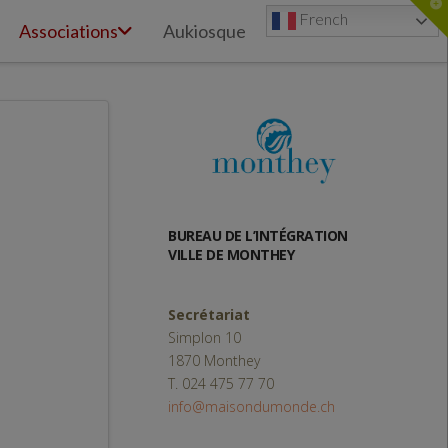
T
French
t
Associations
Aukiosque
W
BUREAU DE L’INTÉGRATION
VILLE DE MONTHEY
Secrétariat
Simplon 10
1870 Monthey
T. 024 475 77 70
info@maisondumonde.ch