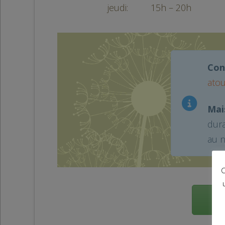
jeudi: 15h – 20h
Con
ato
Mai
dura
au n
C