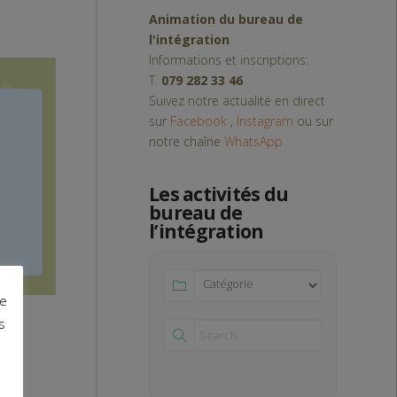
Animation du bureau de
l'intégration
Informations et inscriptions:
T.
079 282 33 46
Suivez notre actualité en direct
sur
Facebook
,
Instagram
ou sur
notre chaîne
WhatsApp
Les activités du
bureau de
l’intégration
ce
s