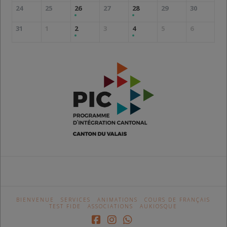
24
25
26
27
28
29
30
31
1
2
3
4
5
6
BIENVENUE
SERVICES
ANIMATIONS
COURS DE FRANÇAIS
TEST FIDE
ASSOCIATIONS
AUKIOSQUE