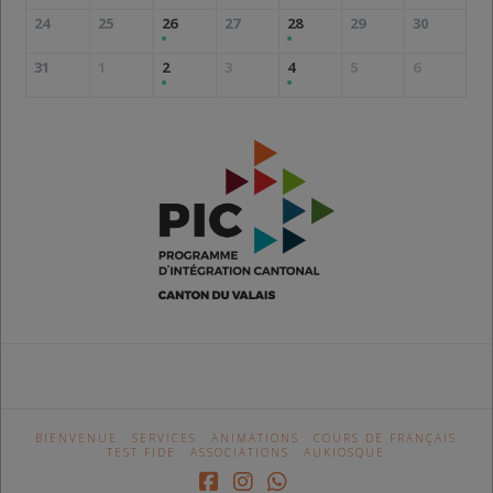
24
25
26
27
28
29
30
31
1
2
3
4
5
6
BIENVENUE
SERVICES
ANIMATIONS
COURS DE FRANÇAIS
TEST FIDE
ASSOCIATIONS
AUKIOSQUE