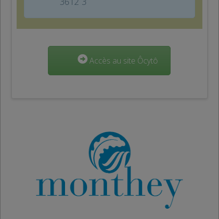
3612 3
Accès au site Ôcytô