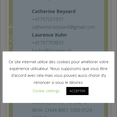
Catherine Beysard
+41797021937
catherine.beysard@gmail.com
Laurence Kuhn
+41797793833
louhn@bluewin.ch
Ce site internet utilise des cookies pour améliorer votre
Association « ÔcytÔ…sinon
expérience utilisateur. Nous supposons que vous être
nous », Rte de Choëx 1, 1870
d'accord avec cela mais vous pouvez aussi choisir d'y
Monthey,
compagnie@ôcytô.ch
renoncer si vous le désirez.
Cookie settings
ACCEPTER
Banque Raiffeisen, 1870
Monthey 2, CCP 19-242-6
IBAN CH44 8061 1000 0124