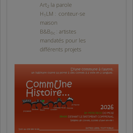
Art
la parole
2
H
LM :
conteur-se
1
maison
B&B
: artistes
ôc
mandatés pour les
différents projets