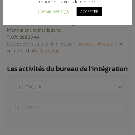
renoncer si vous le désirez.
Cookie settings
ACCEPTER
Animation du bureau de l'intégration
Informations et inscriptions:
T.
079 282 33 46
Suivez notre actualité en direct sur
Facebook
,
Instagram
ou
sur notre chaîne
WhatsApp
Les activités du bureau de l’intégration