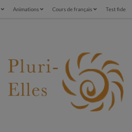
Animations
Cours de français
Test fide