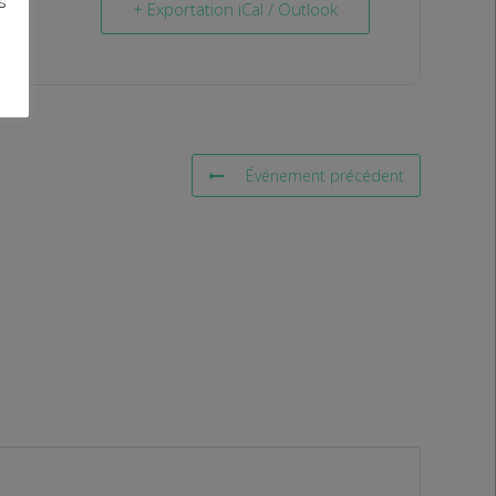
s
+ Exportation iCal / Outlook
Événement précédent