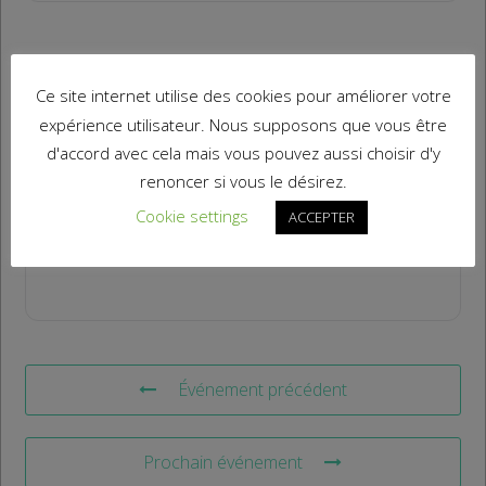
Ce site internet utilise des cookies pour améliorer votre
expérience utilisateur. Nous supposons que vous être
d'accord avec cela mais vous pouvez aussi choisir d'y
+ Ajouter à mon Agenda Google
renoncer si vous le désirez.
Cookie settings
ACCEPTER
+ Exportation iCal / Outlook
Événement précédent
Prochain événement